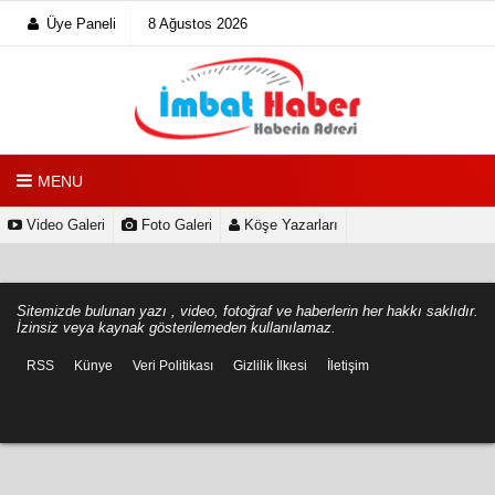
Üye Paneli
8 Ağustos 2026
MENU
Video Galeri
Foto Galeri
Köşe Yazarları
Sitemizde bulunan yazı , video, fotoğraf ve haberlerin her hakkı saklıdır.
İzinsiz veya kaynak gösterilemeden kullanılamaz.
RSS
Künye
Veri Politikası
Gizlilik İlkesi
İletişim