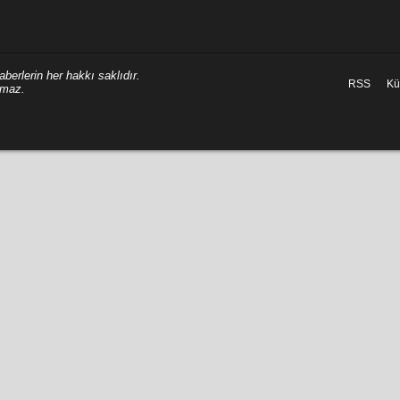
berlerin her hakkı saklıdır.
RSS
Kü
amaz.