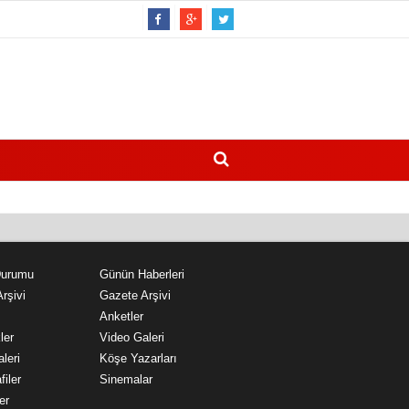
Durumu
Günün Haberleri
rşivi
Gazete Arşivi
Anketler
ler
Video Galeri
leri
Köşe Yazarları
filer
Sinemalar
er