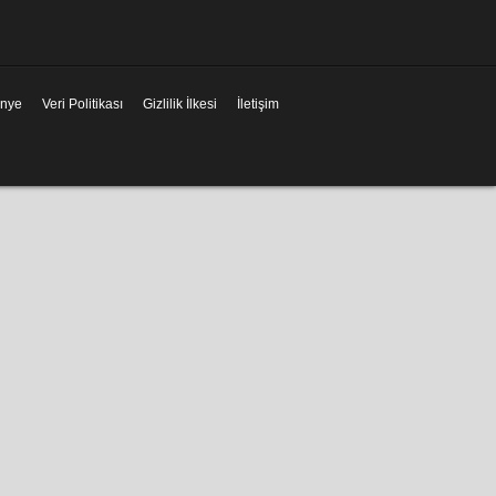
nye
Veri Politikası
Gizlilik İlkesi
İletişim