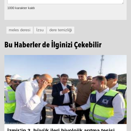
meles deresi
İzsu
dere temizliği
Bu Haberler de İlginizi Çekebilir
İzmir’in 3. büyük ileri biyolojik arıtma tesisi