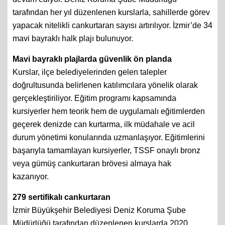
tarafından her yıl düzenlenen kurslarla, sahillerde görev
yapacak nitelikli cankurtaran sayısı artırılıyor. İzmir’de 34
mavi bayraklı halk plajı bulunuyor.
Mavi bayraklı plajlarda güvenlik ön planda
Kurslar, ilçe belediyelerinden gelen talepler
doğrultusunda belirlenen katılımcılara yönelik olarak
gerçekleştiriliyor. Eğitim programı kapsamında
kursiyerler hem teorik hem de uygulamalı eğitimlerden
geçerek denizde can kurtarma, ilk müdahale ve acil
durum yönetimi konularında uzmanlaşıyor. Eğitimlerini
başarıyla tamamlayan kursiyerler, TSSF onaylı bronz
veya gümüş cankurtaran brövesi almaya hak
kazanıyor.
279 sertifikalı cankurtaran
İzmir Büyükşehir Belediyesi Deniz Koruma Şube
Müdürlüğü tarafından düzenlenen kurslarda 2020
yılında 49, 2021 yılında 50, 2022 yılında 46, 2023 yılında