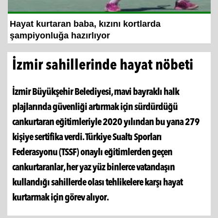
ortlarda
Zam bekliyorduk indirim oldu
İzmir sahillerinde hayat nöbeti
İzmir Büyükşehir Belediyesi, mavi bayraklı halk
plajlarında güvenliği artırmak için sürdürdüğü
cankurtaran eğitimleriyle 2020 yılından bu yana 279
kişiye sertifika verdi. Türkiye Sualtı Sporları
Federasyonu (TSSF) onaylı eğitimlerden geçen
cankurtaranlar, her yaz yüz binlerce vatandaşın
kullandığı sahillerde olası tehlikelere karşı hayat
kurtarmak için görev alıyor.
Paylaş
Tweetle
Google
Paylaş