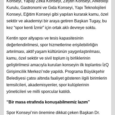
Konseyi, Yapay Zekâ Konseyi, Zeytin Konseyi, Arkeoloji
Kurulu, Gastronomi ve Gıda Konseyi, Yapı Teknolojileri
Konseyi, Eğitim Konseyi gibi yapıları kurarak kamu, özel
sektör ve akademiyi bir araya getiren Başkan Tugay, bu
kez “spor kenti İzmir” için ortak aklı devreye soktu.
Kentin spor altyapısı ve tesis kapasitesinin
değerlendirilmesi, spor hizmetlerine erişilebilirliğin
artırılması, aktif yaşam kültürünün yaygınlaştırılması,
kamu, özel sektör ve sivil toplum iş birliklerinin
geliştirilmesi amacıyla kurulan konseyin ilk toplantısı İzQ
Girişimcilik Merkezi’nde yapıldı. Programa Büyükşehir
Belediyesi çatısı altında faaliyet gösteren ilgili birimlerin
temsilcileri, akademisyenler, spor kulüplerinin
yöneticileri ve milli sporcular katıldı.
“Bir masa etrafında konuşabilmemiz lazım”
Spor Konseyi’nin önemine dikkat çeken Başkan Dr.