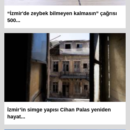
“İzmir'de zeybek bilmeyen kalmasın” çağrısı
500...
İzmir’in simge yapısı Cihan Palas yeniden
hayat...