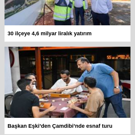
30 ilçeye 4,6 milyar liralık yatırım
Başkan Eşki’den Çamdibi’nde esnaf turu