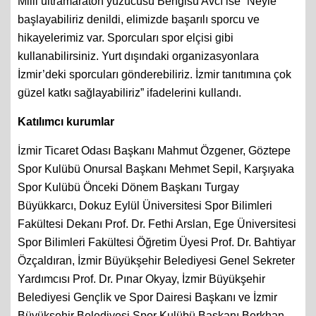
Milli ultramaraton yüzücüsü Bengisu Avcı ise “Neyle
başlayabiliriz denildi, elimizde başarılı sporcu ve
hikayelerimiz var. Sporcuları spor elçisi gibi
kullanabilirsiniz. Yurt dışındaki organizasyonlara
İzmir’deki sporcuları gönderebiliriz. İzmir tanıtımına çok
güzel katkı sağlayabiliriz” ifadelerini kullandı.
Katılımcı kurumlar
İzmir Ticaret Odası Başkanı Mahmut Özgener, Göztepe
Spor Kulübü Onursal Başkanı Mehmet Sepil, Karşıyaka
Spor Kulübü Önceki Dönem Başkanı Turgay
Büyükkarcı, Dokuz Eylül Üniversitesi Spor Bilimleri
Fakültesi Dekanı Prof. Dr. Fethi Arslan, Ege Üniversitesi
Spor Bilimleri Fakültesi Öğretim Üyesi Prof. Dr. Bahtiyar
Özçaldıran, İzmir Büyükşehir Belediyesi Genel Sekreter
Yardımcısı Prof. Dr. Pınar Okyay, İzmir Büyükşehir
Belediyesi Gençlik ve Spor Dairesi Başkanı ve İzmir
Büyükşehir Belediyesi Spor Kulübü Başkanı Berkhan