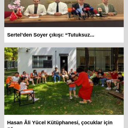
Sertel’den Soyer çıkışı: “Tutuksuz...
Hasan Âli Yücel Kütüphanesi, çocuklar için