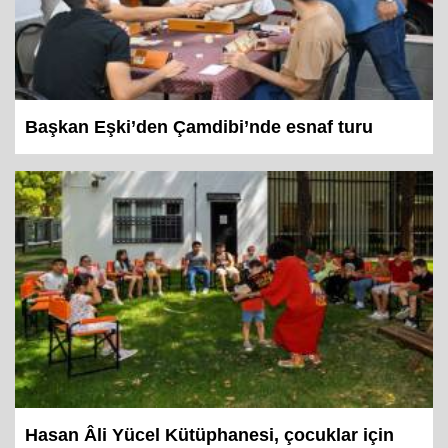
Başkan Eşki’den Çamdibi’nde esnaf turu
Hasan Âli Yücel Kütüphanesi, çocuklar için