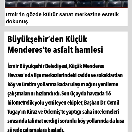
“İzmir'de zeybek bilmeyen kalmasın” çağrısı
500 kişilik...
Büyükşehir’den Küçük
Menderes’te asfalt hamlesi
İzmir Büyükşehir Belediyesi, Küçük Menderes
Havzası'nda ilçe merkezlerindeki cadde ve sokaklardan
köy ve üretim yollarına kadar ulaşım ağını yenileme
çalışmalarını hızlandırdı. Son üç ayda havzada 16
kilometrelik yolu yenileyen ekipler, Başkan Dr. Cemil
Tugay'ın Kiraz ve Ödemiş'te yaptığı saha incelemeleri
sırasında talimat verdiği sorunlu köy yollarında da kısa
sürede çalışmalara başladı.