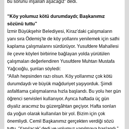
bu sorunu inşallah aşacağız” dedi.
“Köy yolumuz kötü durumdaydı; Başkanımız
sözünü tuttu”
İzmir Büyükşehir Belediyesi, Kiraz'daki çalışmaların
yanı sıra Ödemiş'te de köy yollarını yenilemek için sathi
kaplama çalışmalarını sürdürüyor. Yusufdere Mahallesi
ile çevre köyleri birbirine bağlayan yolda yürütülen
çalışmaları değerlendiren Yusufdere Muhtarı Mustafa
Yağcıoğlu, şunları söyledi:
“Allah hepsinden razı olsun. Köy yollarımız çok kötü
durumdaydı ve büyük mağduriyet yaşıyorduk. Şimdi
asfaltlama çalışmalarına hızla başlandı. Bu yolu her gün
öğrenci servisleri kullanıyor. Ayrıca haftada üç gün
diyaliz aracımız bu güzergâhtan geçiyor. Hafta sonları
da yoğun olarak kullanılan bir yol. Bizim için çok
önemliydi. Cemil Başkanımız gerçekten verdiği sözü
tuttu. ‘Yapılacak’ dedi ve yolumuz yapılmaya başlandı.”