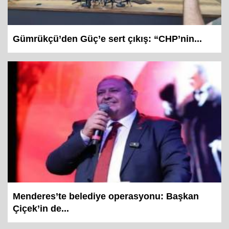
Gümrükçü’den Güç’e sert çıkış: “CHP’nin...
Menderes’te belediye operasyonu: Başkan
Çiçek’in de...