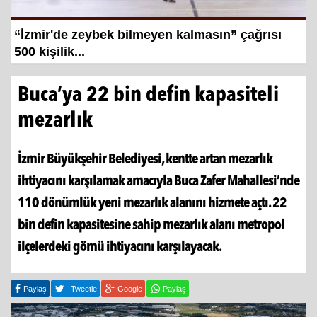
zmir'de zeybek bilmeyen kalmasın” çağrısı
Hayat
0 kişilik...
şampi
Buca’ya 22 bin defin kapasiteli
mezarlık
İzmir Büyükşehir Belediyesi, kentte artan mezarlık
ihtiyacını karşılamak amacıyla Buca Zafer Mahallesi’nde
110 dönümlük yeni mezarlık alanını hizmete açtı. 22
bin defin kapasitesine sahip mezarlık alanı metropol
ilçelerdeki gömü ihtiyacını karşılayacak.
yat kurtaran baba, kızını kortlarda
mpiyonluğa hazırlıyor
Paylaş
Tweetle
Google
Paylaş