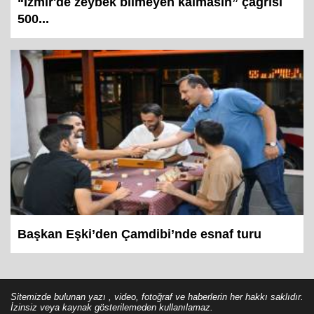
“İzmir'de zeybek bilmeyen kalmasın” çağrısı
500...
Başkan Eşki’den Çamdibi’nde esnaf turu
Sitemizde bulunan yazı , video, fotoğraf ve haberlerin her hakkı saklıdır.