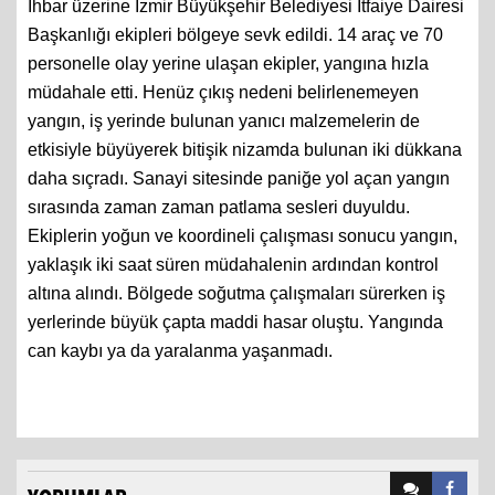
vakit kaybetmeden 112 Acil Çağrı Merkezi’ne bildirdi.
İhbar üzerine İzmir Büyükşehir Belediyesi İtfaiye Dairesi
Başkanlığı ekipleri bölgeye sevk edildi. 14 araç ve 70
personelle olay yerine ulaşan ekipler, yangına hızla
müdahale etti. Henüz çıkış nedeni belirlenemeyen
yangın, iş yerinde bulunan yanıcı malzemelerin de
etkisiyle büyüyerek bitişik nizamda bulunan iki dükkana
daha sıçradı. Sanayi sitesinde paniğe yol açan yangın
sırasında zaman zaman patlama sesleri duyuldu.
Ekiplerin yoğun ve koordineli çalışması sonucu yangın,
yaklaşık iki saat süren müdahalenin ardından kontrol
altına alındı. Bölgede soğutma çalışmaları sürerken iş
yerlerinde büyük çapta maddi hasar oluştu. Yangında
can kaybı ya da yaralanma yaşanmadı.