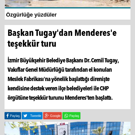
İzmir Büyükşehir Belediyesi’nden Zübeyde
Hanım Stadı...
Başkan Tugay'dan Menderes'e
teşekkür turu
İzmir Büyükşehir Belediye Başkanı Dr. Cemil Tugay,
Vakıflar Genel Müdürlüğü tarafından el konulan
Meslek Fabrikası'na yönelik başlattığı direnişte
kendisine destek veren ilçe belediyeleri ile CHP
örgütüne teşekkür turunu Menderes'ten başlattı.
Paylaş
Tweetle
Google
Paylaş