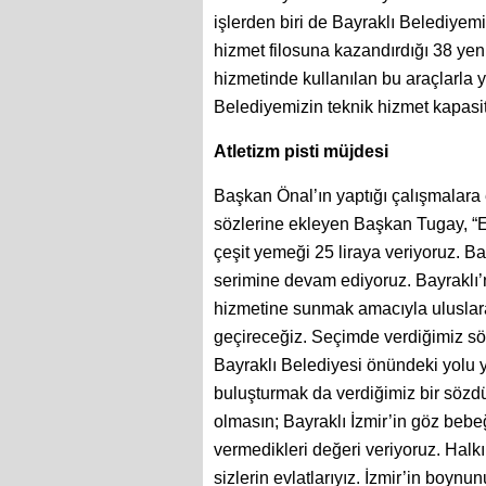
işlerden biri de Bayraklı Belediyem
hizmet filosuna kazandırdığı 38 yeni
hizmetinde kullanılan bu araçlarla y
Belediyemizin teknik hizmet kapasit
Atletizm pisti müjdesi
Başkan Önal’ın yaptığı çalışmalara e
sözlerine ekleyen Başkan Tugay, “E
çeşit yemeği 25 liraya veriyoruz. Ba
serimine devam ediyoruz. Bayraklı’nı
hizmetine sunmak amacıyla uluslarar
geçireceğiz. Seçimde verdiğimiz söz
Bayraklı Belediyesi önündeki yolu y
buluşturmak da verdiğimiz bir sözdü
olmasın; Bayraklı İzmir’in göz bebeğ
vermedikleri değeri veriyoruz. Halk
sizlerin evlatlarıyız. İzmir’in boynu