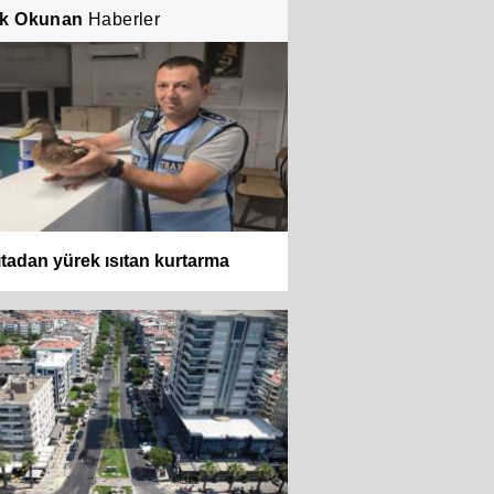
k Okunan
Haberler
tadan yürek ısıtan kurtarma