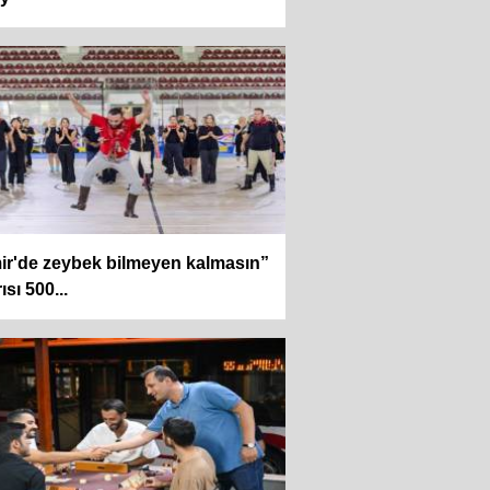
ir'de zeybek bilmeyen kalmasın”
ısı 500...