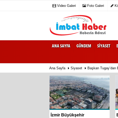
Video Galeri
Foto Galeri
Kö
ANA SAYFA
GÜNDEM
SIYASET
Ana Sayfa
Siyaset
Başkan Tugay’dan B
üğe yüzdüler
İzmir Büyükşehir