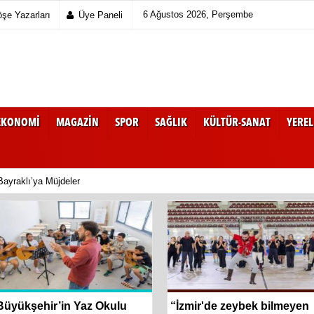
6 Ağustos 2026, Perşembe
şe Yazarları
Üye Paneli
EKONOMI
MAGAZIN
SPOR
SAĞLIK
KÜLTÜR-SANAT
YEREL
ayraklı’ya Müjdeler
Büyükşehir’in Yaz Okulu
“İzmir'de zeybek bilmeyen