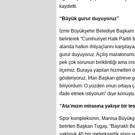
kaydetti.
“Büyük gurur duyuyoruz”
İzmir Büyükşehir Belediye Başkanı D
belirterek “Cumhuriyet Halk Partili b
alanda halkın ihtiyaçlarını karşıla
gurur duyuyoruz. Açılış maratonumu
pek çok sorunun biriktirdiği ama ins
ilçemiz. Buraya yapılan hizmetleri
gösteriyoruz. İrfan Başkan göreve g
biliyordum. O yüzden onun ortaya çı
ifade etmek istiyorum” diye konuştu
“Ata’mızın mirasına yakışır bir te
Spor kompleksinin, Manisa Büyükşeh
belirten Başkan Tugay, “Bayraklı Be
yaklaşık 40 bin metrekarelik alanı