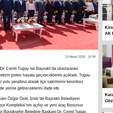
Kir
AK P
15 Mayıs 2026 - 14:39
Dr. Cemil Tugay ise Bayraklı’da uluslararası
etizm pistini hayata geçireceklerini açıkladı. Tugay
yolu yeraltına alarak ilçe sakinlerini kesintisiz
 yerine getireceklerini ifade etti.
Kara
anı Özgür Özel, İzmir’de Bayraklı Belediyesi
Gözl
por Kompleksi’nin açılışı ve yeni araç filosunun
zmir Büyükşehir Belediye Başkanı Dr. Cemil Tugay,