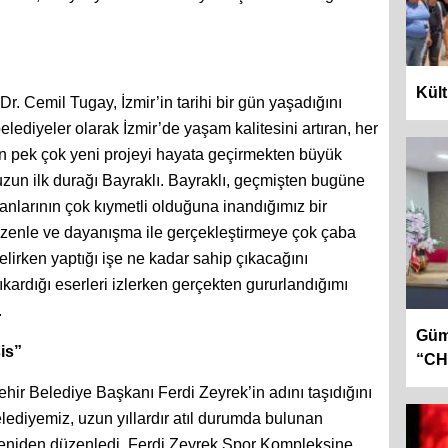
Kült
r. Cemil Tugay, İzmir’in tarihi bir gün yaşadığını
elediyeler olarak İzmir’de yaşam kalitesini artıran, her
yan pek çok yeni projeyi hayata geçirmekten büyük
zun ilk durağı Bayraklı. Bayraklı, geçmişten bugüne
anlarının çok kıymetli olduğuna inandığımız bir
 özenle ve dayanışma ile gerçekleştirmeye çok çaba
elirken yaptığı işe ne kadar sahip çıkacağını
kardığı eserleri izlerken gerçekten gururlandığımı
.
Gümr
sis”
“CHP
ir Belediye Başkanı Ferdi Zeyrek’in adını taşıdığını
lediyemiz, uzun yıllardır atıl durumda bulunan
 yeniden düzenledi, Ferdi Zeyrek Spor Kompleksine