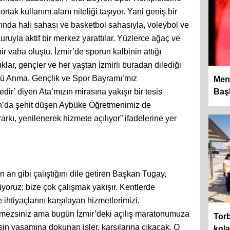
tak kullanım alanı niteliği taşıyor. Yani geniş bir
arında halı sahası ve basketbol sahasıyla, voleybol ve
uruyla aktif bir merkez yarattılar. Yüzlerce ağaç ve
bir vaha oluştu. İzmir’de sporun kalbinin attığı
uklar, gençler ve her yaştan İzmirli buradan dilediği
k’ü Anma, Gençlik ve Spor Bayramı’mız
Men
dir’ diyen Ata’mızın mirasına yakışır bir tesis
Başk
n’da şehit düşen Aybüke Öğretmenimiz de
kı, yenilenerek hizmete açılıyor” ifadelerine yer
 arı gibi çalıştığını dile getiren Başkan Tugay,
üyoruz; bize çok çalışmak yakışır. Kentlerde
e ihtiyaçlarını karşılayan hizmetlerimizi,
mezsiniz ama bugün İzmir’deki açılış maratonumuza
Torb
in yaşamına dokunan işler, karşılarına çıkacak. O
kol