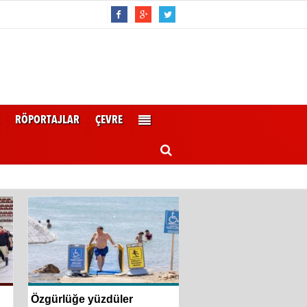
RÖPORTAJLAR
ÇEVRE
Özgürlüğe yüzdüler
İzmir Büyükşehir