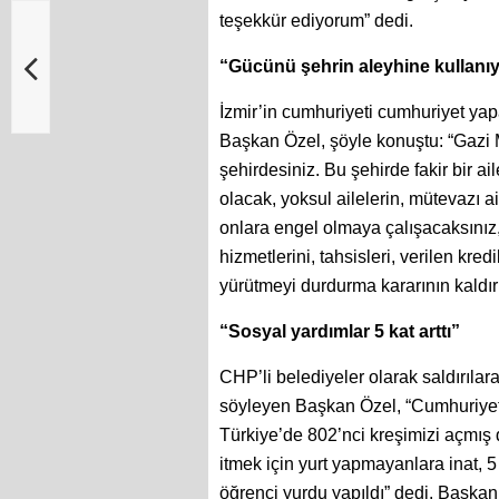
teşekkür ediyorum” dedi.
“Gücünü şehrin aleyhine kullanı
İzmir’in cumhuriyeti cumhuriyet ya
Başkan Özel, şöyle konuştu: “Gazi 
şehirdesiniz. Bu şehirde fakir bir a
olacak, yoksul ailelerin, mütevazı ai
onlara engel olmaya çalışacaksınız
hizmetlerini, tahsisleri, verilen kre
yürütmeyi durdurma kararının kaldırı
“Sosyal yardımlar 5 kat arttı”
CHP’li belediyeler olarak saldırılar
söyleyen Başkan Özel, “Cumhuriyet H
Türkiye’de 802’nci kreşimizi açmış d
itmek için yurt yapmayanlara inat, 5
öğrenci yurdu yapıldı” dedi. Başkan 