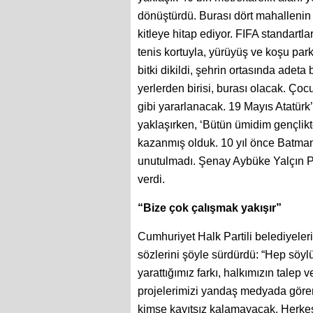
dönüştürdü. Burası dört mahallenin or
kitleye hitap ediyor. FIFA standartl
tenis kortuyla, yürüyüş ve koşu park
bitki dikildi, şehrin ortasında adeta 
yerlerden birisi, burası olacak. Çoc
gibi yararlanacak. 19 Mayıs Atatür
yaklaşırken, ‘Bütün ümidim gençlikte
kazanmış olduk. 10 yıl önce Batma
unutulmadı. Şenay Aybüke Yalçın Par
verdi.
“Bize çok çalışmak yakışır”
Cumhuriyet Halk Partili belediyelerin
sözlerini şöyle sürdürdü: “Hep söyl
yarattığımız farkı, halkımızın talep v
projelerimizi yandaş medyada göre
kimse kayıtsız kalamayacak. Herkes