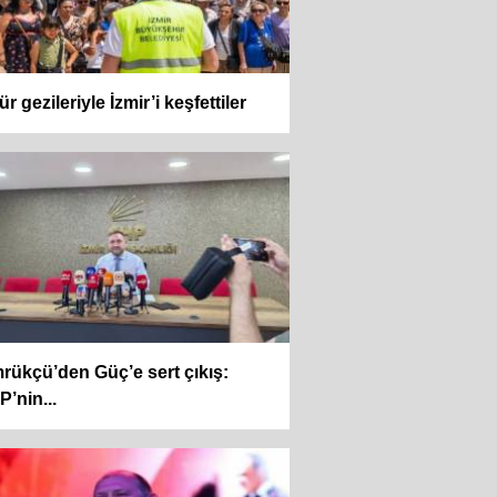
ür gezileriyle İzmir’i keşfettiler
ükçü’den Güç’e sert çıkış:
’nin...