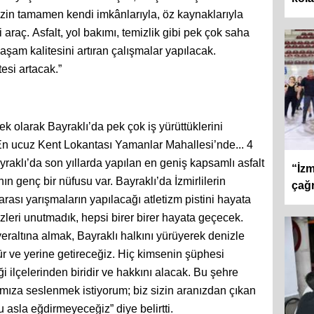
izin tamamen kendi imkânlarıyla, öz kaynaklarıyla
 araç. Asfalt, yol bakımı, temizlik gibi pek çok saha
aşam kalitesini artıran çalışmalar yapılacak.
esi artacak.”
k olarak Bayraklı’da pek çok iş yürüttüklerini
n ucuz Kent Lokantası Yamanlar Mahallesi’nde... 4
yraklı’da son yıllarda yapılan en geniş kapsamlı asfalt
“İzm
n genç bir nüfusu var. Bayraklı’da İzmirlilerin
çağr
ası yarışmaların yapılacağı atletizm pistini hayata
leri unutmadık, hepsi birer birer hayata geçecek.
eraltına almak, Bayraklı halkını yürüyerek denizle
r ve yerine getireceğiz. Hiç kimsenin şüphesi
i ilçelerinden biridir ve hakkını alacak. Bu şehre
ımıza seslenmek istiyorum; biz sizin aranızdan çıkan
nu asla eğdirmeyeceğiz” diye belirtti.