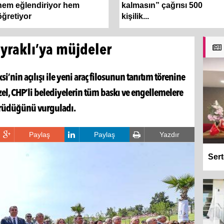
hem eğlendiriyor hem
kalmasın” çağrısı 500
öğretiyor
kişilik...
yraklı’ya müjdeler
i’nin açılışı ile yeni araç filosunun tanıtım törenine
el, CHP’li belediyelerin tüm baskı ve engellemelere
ürüdüğünü vurguladı.
Paylaş
Paylaş
Yazdır
Sert