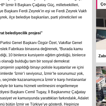
Ço
 İzmir İl Başkanı Çağatay Güç, milletvekilleri,
 Başkanı Ferdi Zeyrek’in eşi ve Ferdi Zeyrek Vakfı
k, ilçe belediye başkanları, parti yöneticileri ve
t belediyecilik projesi”
artisi Genel Başkanı Özgür Özel, Vakıflar Genel
eslek Fabrikası binasına değirenek, “Burada kamu
ldiği, 10 binlerce kursiyerin eğitim gördüğü, binlerce
Zabı
m olanağı bulduğu tam bir sosyal demokrat
 projenin yapıldığı binayı polisle kuşatanlar ve içini
mlerde ‘İzmir’i seviyoruz, İzmir’le sorunumuz yok,
p, seçimde kazanamayınca İzmir’e karşı hırslananlar
 böyle bir kamu hizmeti verilmesini engellemeye
lediyesi Başkanı Cemil Tugay, İl Başkanımız Çağatay
asiyet ve kamuoyunda yarattıkları farkındalık, Adalet
nü bütün İzmir ve Türkiye’ye gösterdi. Hepinize