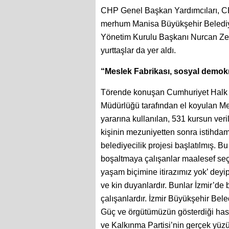
CHP Genel Başkan Yardımcıları, CHP
merhum Manisa Büyükşehir Belediye
Yönetim Kurulu Başkanı Nurcan Zeyre
yurttaşlar da yer aldı.
“Meslek Fabrikası, sosyal demokra
Törende konuşan Cumhuriyet Halk P
Müdürlüğü tarafından el koyulan M
yararına kullanılan, 531 kursun veri
kişinin mezuniyetten sonra istihda
belediyecilik projesi başlatılmış. Bu
boşaltmaya çalışanlar maalesef seçi
yaşam biçimine itirazımız yok’ deyi
ve kin duyanlardır. Bunlar İzmir’de
çalışanlardır. İzmir Büyükşehir Be
Güç ve örgütümüzün gösterdiği hass
ve Kalkınma Partisi’nin gerçek yüzü