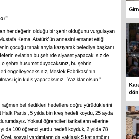
Girn
yor”
pan her değerin olduğu bir şehir olduğunu vurgulayan
Mustafa Kemal Atatürk’ün annesini emanet ettiği
ilenin çocuğu tırnaklarıyla kazıyarak belediye başkanı
lelerin evlatları bu şehirde siyaset yapacak, siz de
, o şehre husumet duyacaksınız, bu şehrin
dileri engelleyeceksiniz, Meslek Fabrikası’nın
lması için kulis yapacaksınız. Yazıklar olsun.”
Kara
dön
a rağmen belirledikleri hedeflere doğru yürüdüklerini
alk Partisi, 5 yılda bin kreş hedefi koydu, 25 ayda
urumdayız. Yoksul öğrencileri tarikatların ellerine
 yılda 100 öğrenci yurdu hedefi koyduk, 2 yılda 78
Özel, sosyal yardımların da yaklaşık 5 kat arttığını