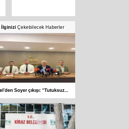
Belediyesi’nden Zü
Hanım Stadı...
İlginizi
Çekebilecek Haberler
el’den Soyer çıkışı: “Tutuksuz...