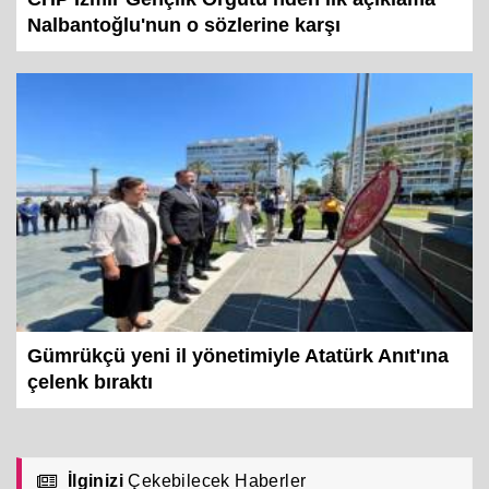
CHP İzmir Gençlik Örgütü’nden ilk açıklama
Nalbantoğlu'nun o sözlerine karşı
Gümrükçü yeni il yönetimiyle Atatürk Anıt'ına
çelenk bıraktı