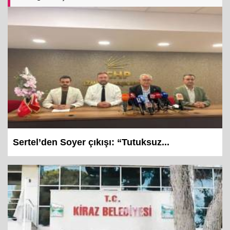
İlginizi
Çekebilecek Haberler
Sertel’den Soyer çıkışı: “Tutuksuz...