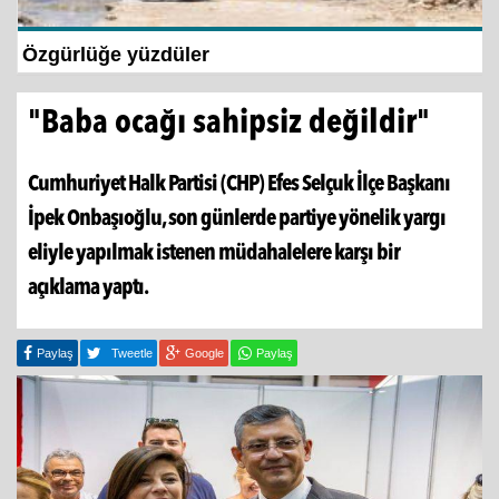
Özgürlüğe yüzdüler
İzm
Han
"Baba ocağı sahipsiz değildir"
Cumhuriyet Halk Partisi (CHP) Efes Selçuk İlçe Başkanı
İpek Onbaşıoğlu, son günlerde partiye yönelik yargı
eliyle yapılmak istenen müdahalelere karşı bir
açıklama yaptı.
Paylaş
Tweetle
Google
Paylaş