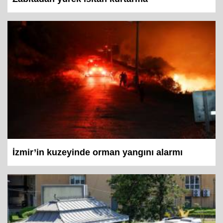
Zabıtadan yürek ısıtan kurtarma
İzmir’in kuzeyinde orman yangını alarmı