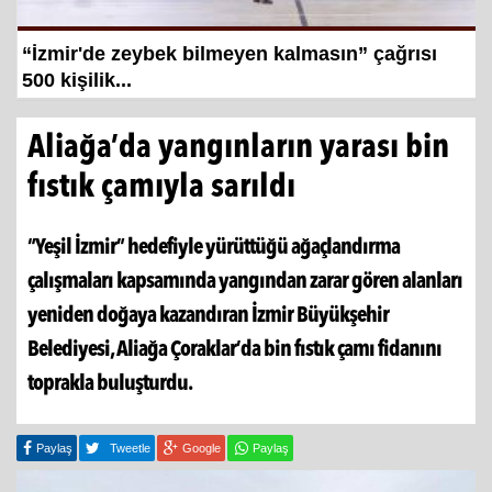
ilmeyen kalmasın” çağrısı
Hayat kurtaran baba, kı
şampiyonluğa hazırlıy
Aliağa’da yangınların yarası bin
fıstık çamıyla sarıldı
“Yeşil İzmir” hedefiyle yürüttüğü ağaçlandırma
çalışmaları kapsamında yangından zarar gören alanları
yeniden doğaya kazandıran İzmir Büyükşehir
Belediyesi, Aliağa Çoraklar’da bin fıstık çamı fidanını
toprakla buluşturdu.
Paylaş
Tweetle
Google
Paylaş