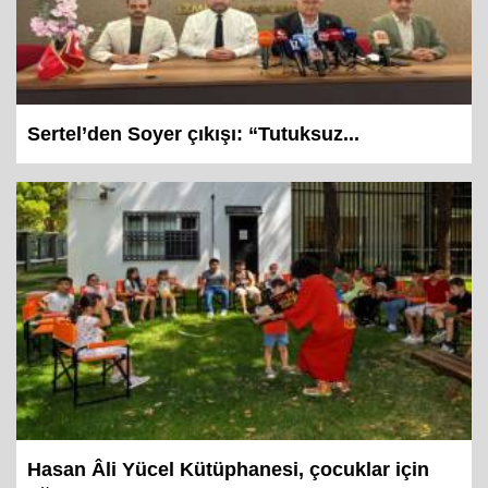
Sertel’den Soyer çıkışı: “Tutuksuz...
Hasan Âli Yücel Kütüphanesi, çocuklar için