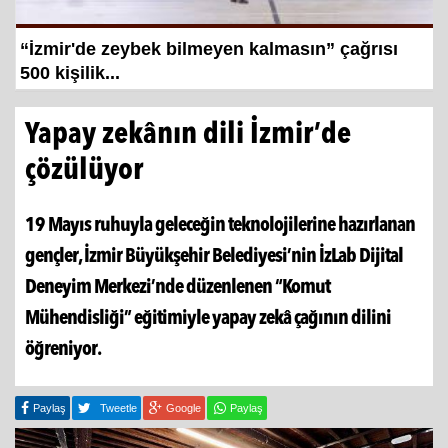
ilmeyen kalmasın” çağrısı
Hayat kurtaran baba, kı
şampiyonluğa hazırlıy
Yapay zekânın dili İzmir’de
çözülüyor
19 Mayıs ruhuyla geleceğin teknolojilerine hazırlanan
gençler, İzmir Büyükşehir Belediyesi’nin İzLab Dijital
Deneyim Merkezi’nde düzenlenen “Komut
Mühendisliği” eğitimiyle yapay zekâ çağının dilini
öğreniyor.
Paylaş
Tweetle
Google
Paylaş