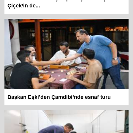
Menderes’te belediye operasyonu: Başkan
Çiçek’in de...
Başkan Eşki’den Çamdibi’nde esnaf turu