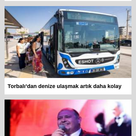
Gümrükçü’den Güç’e sert çıkış: “CHP’nin...
Torbalı’dan denize ulaşmak artık daha kolay