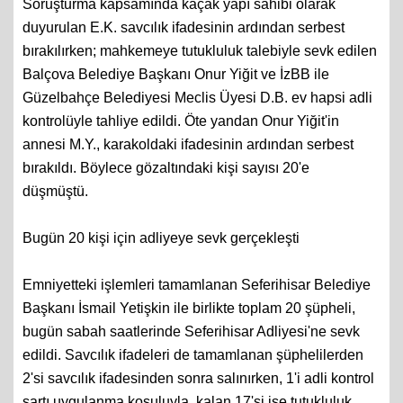
kişi için kararı mahkeme dün öğleden sonra vermişti.
Soruşturma kapsamında kaçak yapı sahibi olarak
duyurulan E.K. savcılık ifadesinin ardından serbest
bırakılırken; mahkemeye tutukluluk talebiyle sevk edilen
Balçova Belediye Başkanı Onur Yiğit ve İzBB ile
Güzelbahçe Belediyesi Meclis Üyesi D.B. ev hapsi adli
kontrolüyle tahliye edildi. Öte yandan Onur Yiğit'in
annesi M.Y., karakoldaki ifadesinin ardından serbest
bırakıldı. Böylece gözaltındaki kişi sayısı 20'e
düşmüştü.
Bugün 20 kişi için adliyeye sevk gerçekleşti
Emniyetteki işlemleri tamamlanan Seferihisar Belediye
Başkanı İsmail Yetişkin ile birlikte toplam 20 şüpheli,
bugün sabah saatlerinde Seferihisar Adliyesi'ne sevk
edildi. Savcılık ifadeleri de tamamlanan şüphelilerden
2'si savcılık ifadesinden sonra salınırken, 1'i adli kontrol