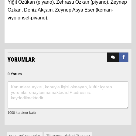
Yiğit Özükan (piyano), Zehrasu Özkan (piyano), Zeynep
Özkan, Deniz Akçam, Zeynep Asya Eser (keman-
viyolonsel-piyano).
YORUMLAR
0 Yorum
genç müzisyenler
19 mayıs atatürk’ü anma