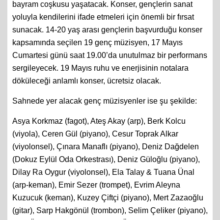
bayram coşkusu yaşatacak. Konser, gençlerin sanat
yoluyla kendilerini ifade etmeleri için önemli bir fırsat
sunacak. 14-20 yaş arası gençlerin başvurduğu konser
kapsamında seçilen 19 genç müzisyen, 17 Mayıs
Cumartesi günü saat 19.00’da unutulmaz bir performans
sergileyecek. 19 Mayıs ruhu ve enerjisinin notalara
döküleceği anlamlı konser, ücretsiz olacak.
Sahnede yer alacak genç müzisyenler ise şu şekilde:
Asya Korkmaz (fagot), Ateş Akay (arp), Berk Kolcu
(viyola), Ceren Gül (piyano), Cesur Toprak Alkar
(viyolonsel), Çınara Manaflı (piyano), Deniz Dağdelen
(Dokuz Eylül Oda Orkestrası), Deniz Güloğlu (piyano),
Dilay Ra Oygur (viyolonsel), Ela Talay & Tuana Ünal
(arp-keman), Emir Sezer (trompet), Evrim Aleyna
Kuzucuk (keman), Kuzey Çiftçi (piyano), Mert Zazaoğlu
(gitar), Sarp Hakgönül (trombon), Selim Çeliker (piyano),