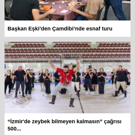
Başkan Eşki’den Çamdibi’nde esnaf turu
“İzmir'de zeybek bilmeyen kalmasın” çağrısı
500...