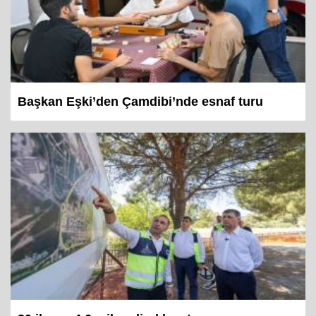
Başkan Eşki’den Çamdibi’nde esnaf turu