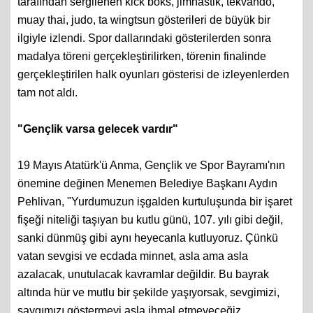
tarafından sergilenen kick boks, jimnastik, tekvando,
muay thai, judo, ta wingtsun gösterileri de büyük bir
ilgiyle izlendi. Spor dallarındaki gösterilerden sonra
madalya töreni gerçekleştirilirken, törenin finalinde
gerçekleştirilen halk oyunları gösterisi de izleyenlerden
tam not aldı.
"Gençlik varsa gelecek vardır"
19 Mayıs Atatürk'ü Anma, Gençlik ve Spor Bayramı'nın
önemine değinen Menemen Belediye Başkanı Aydın
Pehlivan, "Yurdumuzun işgalden kurtuluşunda bir işaret
fişeği niteliği taşıyan bu kutlu günü, 107. yılı gibi değil,
sanki dünmüş gibi aynı heyecanla kutluyoruz. Çünkü
vatan sevgisi ve ecdada minnet, asla ama asla
azalacak, unutulacak kavramlar değildir. Bu bayrak
altında hür ve mutlu bir şekilde yaşıyorsak, sevgimizi,
saygımızı göstermeyi asla ihmal etmeyeceğiz.