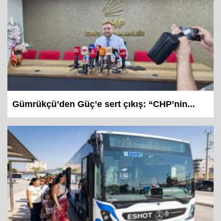
Gümrükçü’den Güç’e sert çıkış: “CHP’nin...