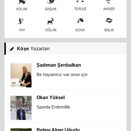
ASLAN
BAŞAK
TERAZİ
AKREP
YAY
OĞLAK
KOVA
BALIK
Köşe
Yazarları
Şadıman Şenbalkan
Bir hayatımız var onun için
Okan Yüksel
Sporda Erdemlilik
Belma Alper Uğurlu