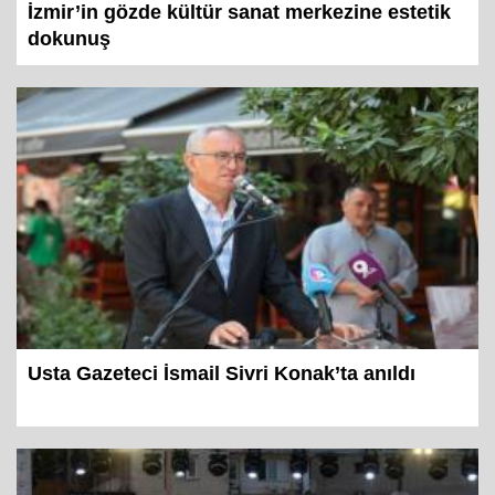
İzmir’in gözde kültür sanat merkezine estetik
dokunuş
Usta Gazeteci İsmail Sivri Konak’ta anıldı