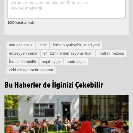
ada gazinosu’
izmir
İzmir büyükşehir belediyesi
müzeyyen senar
94. İzmir enternasyonal fuarı
mutfak müzesi
İsmail dümbüllü
nejat uygur
sadri alışık
zeki alasya-metin akpınar
Bu Haberler de İlginizi Çekebilir