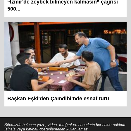
“İzmir'de zeybek bilmeyen kalmasın” çağrısı
500...
Başkan Eşki’den Çamdibi’nde esnaf turu
Sitemizde bulunan yazı , video, fotoğraf ve haberlerin her hakkı saklıdır.
İzinsiz veya kaynak gösterilemeden kullanılamaz.