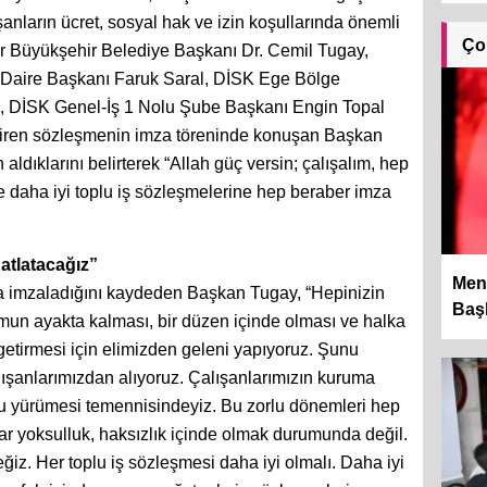
anların ücret, sosyal hak ve izin koşullarında önemli
Ço
zmir Büyükşehir Belediye Başkanı Dr. Cemil Tugay,
 Daire Başkanı Faruk Saral, DİSK Ege Bölge
, DİSK Genel-İş 1 Nolu Şube Başkanı Engin Topal
lendiren sözleşmenin imza töreninde konuşan Başkan
ldıklarını belirterek “Allah güç versin; çalışalım, hep
daha iyi toplu iş sözleşmelerine hep beraber imza
atlatacağız”
Men
la imzaladığını kaydeden Başkan Tugay, “Hepinizin
Başk
urumun ayakta kalması, bir düzen içinde olması ve halka
e getirmesi için elimizden geleni yapıyoruz. Şunu
lışanlarımızdan alıyoruz. Çalışanlarımızın kuruma
lu yürümesi temennisindeyiz. Bu zorlu dönemleri hep
ar yoksulluk, haksızlık içinde olmak durumunda değil.
. Her toplu iş sözleşmesi daha iyi olmalı. Daha iyi