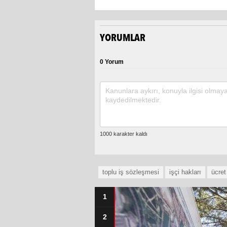
YORUMLAR
0 Yorum
toplu iş sözleşmesi
işçi hakları
ücret
1
2