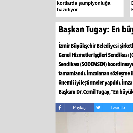
n” çağrısı 500
kortlarda şampiyonluğa
hazırlıyor
Başkan Tugay: En bü
İzmir Büyükşehir Belediyesi şirketl
Genel Hizmetler İşçileri Sendikası 
Sendikası (SODEMSEN) koordinasyo
tamamlandı. İmzalanan sözleşme ile 
önemli iyileştirmeler yapıldı. İmz
Başkanı Dr. Cemil Tugay, “En büyük
Paylaş
Tweetle