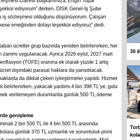
zleşmesi Dairesi Başkanımıza, Engin Topal
eşekkür ediyorum” derken, DİSK Genel-İş Şube
plu iş sözleşmesi olduğunu düşünüyorum. Çalışan
erkese emeğinden dolayı teşekkür ediyoruz” dedi.
ban ücretler grup bazında yeniden belirlenirken, her
30 i
dem zammı uygulanacak. Ayrıca 2026 eylül, 2027 mart
 enflasyon (TÜFE) oranına ek olarak yüzde 1 artış
, ücret dışındaki parasal haklara da yansıtılacak.
aklarda da dikkat çeken iyileştirmeler yapıldı. Hizmet
k belirlenirken, yakacak yardımı 4 bin 398 TL’ye, gıda
 Yemek verilemeyen durumlarda günlük 500 TL ödeme
lerde genişleme
azminatı 2 bin 500 TL ile 4 bin 500 TL arasında
Torb
rolara günlük 370 TL uzmanlık ve sorumluluk primi
kol
nlük sorumluluk zammı verilmesi kararlaştırıldı. Mali