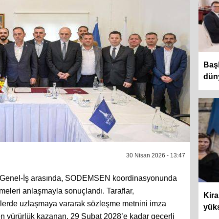
Baş
düny
30 Nisan 2026 - 13:47
ile Genel-İş arasında, SODEMSEN koordinasyonunda
meleri anlaşmayla sonuçlandı. Taraflar,
Kira
lerde uzlaşmaya vararak sözleşme metnini imza
yüks
ren yürürlük kazanan, 29 Şubat 2028’e kadar geçerli