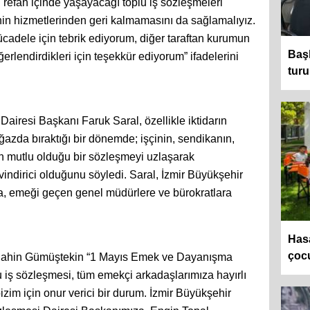
nı refah içinde yaşayacağı toplu iş sözleşmeleri
in hizmetlerinden geri kalmamasını da sağlamalıyız.
mücadele için tebrik ediyorum, diğer taraftan kurumun
Baş
lendirdikleri için teşekkür ediyorum” ifadelerini
turu
airesi Başkanı Faruk Saral, özellikle iktidarın
azda bıraktığı bir dönemde; işçinin, sendikanın,
ın mutlu olduğu bir sözleşmeyi uzlaşarak
indirici olduğunu söyledi. Saral, İzmir Büyükşehir
a, emeği geçen genel müdürlere ve bürokratlara
Hasa
çocu
Şahin Gümüştekin “1 Mayıs Emek ve Dayanışma
 iş sözleşmesi, tüm emekçi arkadaşlarımıza hayırlı
zim için onur verici bir durum. İzmir Büyükşehir