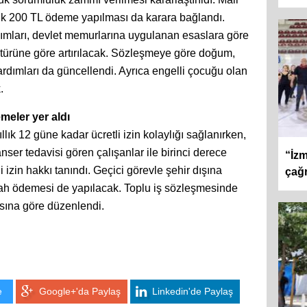
ük 200 TL ödeme yapılması da karara bağlandı.
dımları, devlet memurlarına uygulanan esaslara göre
türüne göre artırılacak. Sözleşmeye göre doğum,
yardımları da güncellendi. Ayrıca engelli çocuğu olan
.
meler yer aldı
lık 12 güne kadar ücretli izin kolaylığı sağlanırken,
kanser tedavisi gören çalışanlar ile birinci derece
“İzm
li izin hakkı tanındı. Geçici görevle şehir dışına
çağr
rah ödemesi de yapılacak. Toplu iş sözleşmesinde
sasına göre düzenlendi.
e
Google+'da Paylaş
Linkedin'de Paylaş