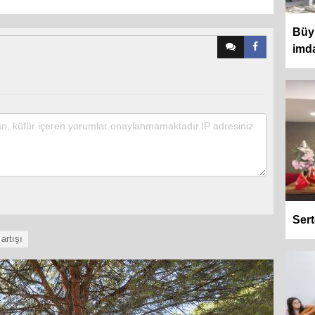
Büyü
imda
Sert
 artışı