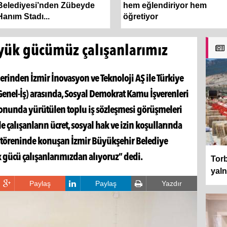
Belediyesi’nden Zübeyde
hem eğlendiriyor hem
Hanım Stadı...
öğretiyor
yük gücümüz çalışanlarımız
erinden İzmir İnovasyon ve Teknoloji AŞ ile Türkiye
(Genel-İş) arasında, Sosyal Demokrat Kamu İşverenleri
nunda yürütülen toplu iş sözleşmesi görüşmeleri
çalışanların ücret, sosyal hak ve izin koşullarında
a töreninde konuşan İzmir Büyükşehir Belediye
 gücü çalışanlarımızdan alıyoruz” dedi.
Torb
yalnı
Paylaş
Paylaş
Yazdır