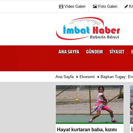
Video Galeri
Foto Galeri
Kö
ANA SAYFA
GÜNDEM
SIYASET
Ana Sayfa
Ekonomi
Başkan Tugay: En
de zeybek bilmeyen
Hayat kurtaran baba, kızını