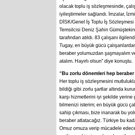
olacak toplu iş sözleşmesinde, çalış
iyileştirmeler sağlandı. İmzalar, İ
DİSK/Genel İş Toplu İş Sözleşmesi
Temsilcisi Deniz Şahin Gümüştekin
tarafından atıldı. 83 çalışanı ilgi
Tugay, en büyük gücü çalışanlardan a
beraber yolumuzdan şaşmayalım ve 
atalım. Hayırlı olsun” diye konuştu.
“Bu zorlu dönemleri hep beraber 
Her toplu iş sözleşmesini mutluluk
bildiği gibi zorlu şartlar altında k
karşı hizmetlerini iyi şekilde yerin
bilmenizi isterim; en büyük gücü ça
sahip çıkması, bize inanarak bu yo
beraber atlatacağız. Türkiye bu kad
Omuz omuza verip mücadele edeceğiz