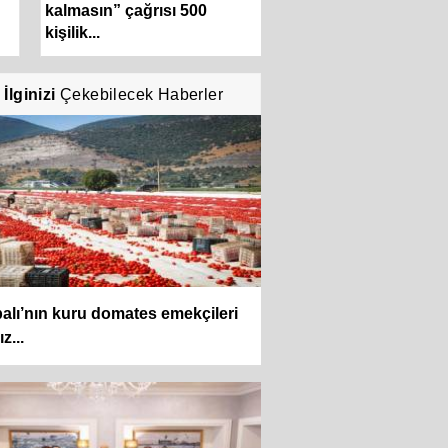
kalmasın” çağrısı 500
kortlarda şampiyon
kişilik...
hazırlıyor
İlginizi
Çekebilecek Haberler
alı’nın kuru domates emekçileri
z...