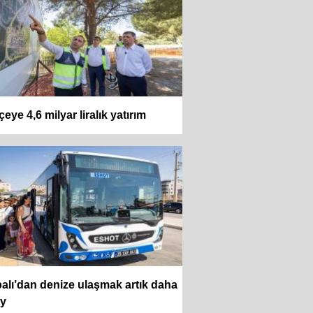
lçeye 4,6 milyar liralık yatırım
alı’dan denize ulaşmak artık daha
ay