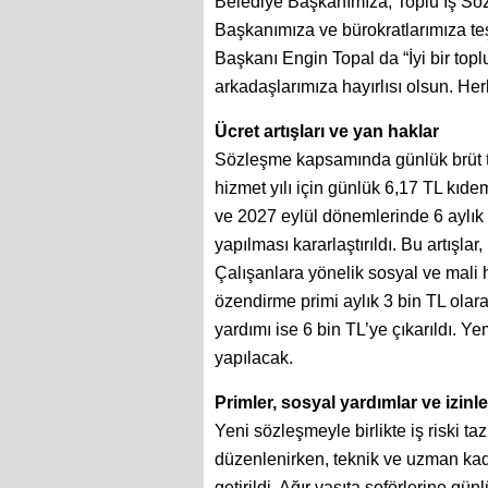
Belediye Başkanımıza, Toplu İş Sö
Başkanımıza ve bürokratlarımıza t
Başkanı Engin Topal da “İyi bir to
arkadaşlarımıza hayırlısı olsun. H
Ücret artışları ve yan haklar
Sözleşme kapsamında günlük brüt ta
hizmet yılı için günlük 6,17 TL kı
ve 2027 eylül dönemlerinde 6 aylık
yapılması kararlaştırıldı. Bu artışlar
Çalışanlara yönelik sosyal ve mali h
özendirme primi aylık 3 bin TL olara
yardımı ise 6 bin TL’ye çıkarıldı.
yapılacak.
Primler, sosyal yardımlar ve izin
Yeni sözleşmeyle birlikte iş riski t
düzenlenirken, teknik ve uzman kad
getirildi. Ağır vasıta şoförlerine gü