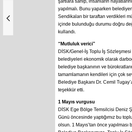
şartlara sahip, insanların hayatları
yapılmalı. Bunu yaparken belediyen
Sendikaları bir taraftan verdikleri 
içinde bulunduğu durumu doğru değer
kullandı.
“Mutluluk verici”
DİSK/Genel-İş Toplu İş Sözleşmesi D
belediyeleri ekonomik olarak darboğ
belediye başkanının ve bürokratlar
tamamlamanın kendileri için çok sev
Belediye Başkanı Dr. Cemil Tugay’
teşekkür etti.
1 Mayıs vurgusu
DİSK Ege Bölge Temsilcisi Deniz 
Günü öncesinde yaptığımız bu toplu
olsun. 1 Mayıs’tan önce yapılması bi