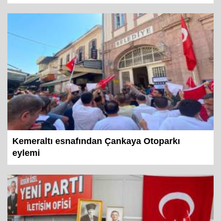
Kemeraltı esnafından Çankaya Otoparkı
eylemi