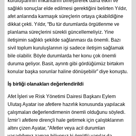
kuruluşlarının imkânlarını birleştirerek daha etkin ve
sağlıklı sonuçlar elde edilmesi gerektiğini belirten Yıldır,
afet anlarında karmaşık süreçlerin ortaya çıkabildiğine
dikkat çekti. Yıldır, “Bu tür durumlarda örgütlenme ve
planlama süreçlerini sürekli güncellemeliyiz. Yine
iletişimin sağlıklı şekilde sağlanması da önemli. Bazı
sivil toplum kuruluşlarının işi sadece iletişim sağlamak
bile olabilir. Böyle durumlarda her konu çok önemli
duruma geliyor. Basit, ayrıntı gibi gördüğümüz birtakım
konular başka sorunlar haline dönüşebilir” diye konuştu.
İş birliği olanakları değerlendirildi
Afet İşleri ve Risk Yönetimi Dairesi Başkanı Eylem
Ulutaş Ayatar ise afetlere hazırlık konusunda yapılacak
çalışmaları değerlendirmenin önemli olduğunu söyledi.
İzmir’i afetlere dirençli hale getirmek için çalıştıklarının
altını çizen Ayatar, “Afetler veya acil durumları
yaşadığımız zaman biliyoruz ki örgütlü yapılar da